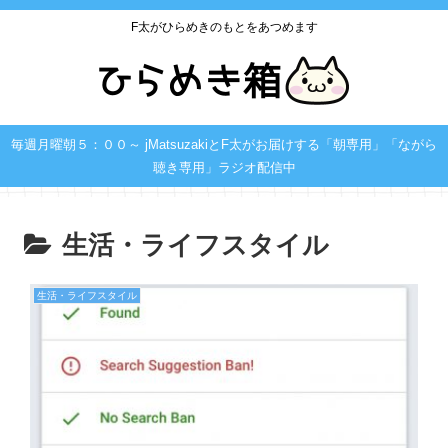
F太がひらめきのもとをあつめます
毎週月曜朝５：００～ jMatsuzakiとF太がお届けする「朝専用」「ながら
聴き専用」ラジオ配信中
生活・ライフスタイル
生活・ライフスタイル