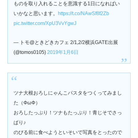
ものを取り入れることを意識する1日になればい
いかなと思います。
https://t.co/NAwSf8f2Zb
pic.twitter.com/XpU3VvYgwJ
— トモ@ときどきカフェ 2/1,2/2横浜GATE出展
(@tomos0105)
2019年1月6日
ツナ大根おろしにゃんこパスタをつくってみまし
た（ΦωΦ）
おろしたっぷり！ツナもたっぷり！青じそでさっ
ぱり♪
のびる前に食べようといそいで写真をとったので