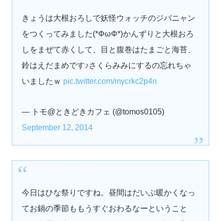
きょうは大根おろしで妖怪ウォッチのジバニャン
をつくってみました(*ΦωΦ*)かんずりと大根おろ
しをまぜて赤くして、目と腹巻はたまごと海苔、
鈴はえだまめです♪さくらみみにするの忘れちゃ
いましたｗ
pic.twitter.com/mycrkc2p4n
— トモ@ときどきカフェ (@tomos0105)
September 12, 2014
今日はひな祭りですね。昼間はだいぶ暖かくなっ
てお鍋の季節ももうすぐおわるなーということ