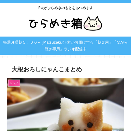
F太がひらめきのもとをあつめます
毎週月曜朝５：００～ jMatsuzakiとF太がお届けする「朝専用」「ながら
聴き専用」ラジオ配信中
大根おろしにゃんこまとめ
レシピ