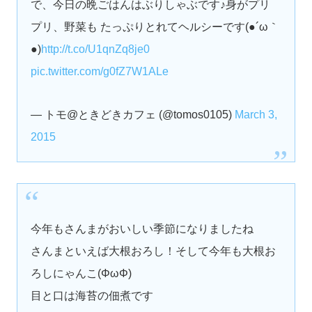
で、今日の晩ごはんはぶりしゃぶです♪身がプリ
プリ、野菜も たっぷりとれてヘルシーです(●´ω｀
●)
http://t.co/U1qnZq8je0
pic.twitter.com/g0fZ7W1ALe
— トモ@ときどきカフェ (@tomos0105)
March 3,
2015
今年もさんまがおいしい季節になりましたね
さんまといえば大根おろし！そして今年も大根お
ろしにゃんこ(ΦωΦ)
目と口は海苔の佃煮です