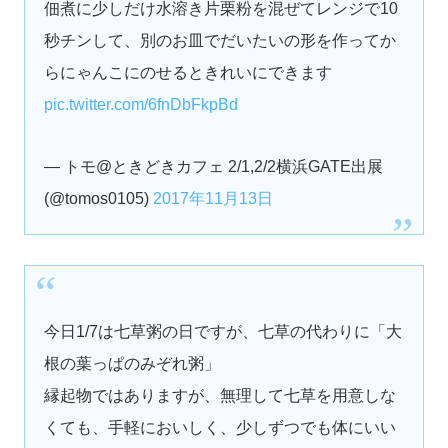
佃煮に少しだけ水溶き片栗粉を混ぜてレンジで10
秒チンして、別のお皿でだいたいの形を作ってか
らにゃんこにのせるときれいにできます
pic.twitter.com/6fnDbFkpBd
— トモ@ときどきカフェ 2/1,2/2横浜GATE出展
(@tomos0105)
2017年11月13日
今日1/7は七草粥の日ですが、七草の代わりに「大
根の葉っぱのみぞれ粥」
縁起物ではありますが、無理して七草を用意しな
くても、手軽においしく、少しずつでも体にいい