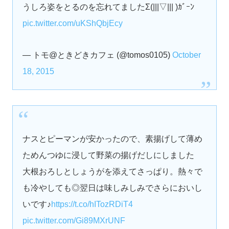
うしろ姿をとるのを忘れてましたΣ(|||▽||| )ｶﾞｰﾝ
pic.twitter.com/uKShQbjEcy
— トモ@ときどきカフェ (@tomos0105)
October
18, 2015
ナスとピーマンが安かったので、素揚げして薄め
ためんつゆに浸して野菜の揚げだしにしました
大根おろしとしょうがを添えてさっぱり。熱々で
も冷やしても◎翌日は味しみしみでさらにおいし
いです♪
https://t.co/hITozRDiT4
pic.twitter.com/Gi89MXrUNF