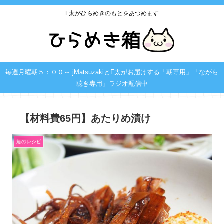
F太がひらめきのもとをあつめます
毎週月曜朝５：００～ jMatsuzakiとF太がお届けする「朝専用」「ながら
聴き専用」ラジオ配信中
【材料費65円】あたりめ漬け
魚のレシピ