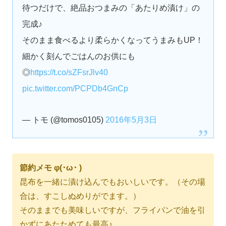
待つだけで、絶品おつまみの「あたりめ漬け」の
完成♪
そのまま食べるより柔らかくなってうまみもUP！
細かく刻んでごはんのお供にも
◎
https://t.co/sZFsrJlv40
pic.twitter.com/PCPDb4GnCp
— トモ (@tomos0105)
2016年5月3日
節約メモ φ(･ω･ )
昆布を一緒に漬け込んでもおいしいです。（その場
合は、すこしぬめりがでます。）
そのままでも美味しいですが、フライパンで油を引
かずにあたためても最高♪